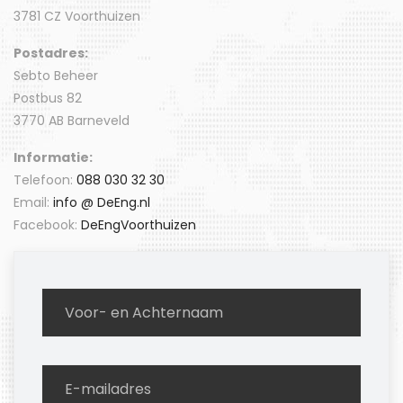
3781 CZ Voorthuizen
Postadres:
Sebto Beheer
Postbus 82
3770 AB Barneveld
Informatie:
Telefoon:
088 030 32 30
Email:
info @ DeEng.nl
Facebook:
DeEngVoorthuizen