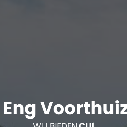
 Eng Voorthui
WIJ BIEDEN
CURSUSR