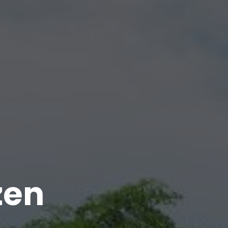
zen
UIMTES